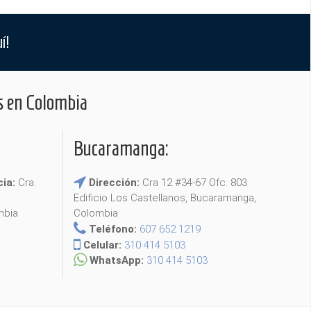
í!
s en Colombia
Bucaramanga:
cia:
Cra.
Dirección:
Cra 12 #34-67 Ofc. 803
Edificio Los Castellanos, Bucaramanga,
mbia
Colombia
Teléfono:
607 652 1219
Celular:
310 414 5103
WhatsApp:
310 414 5103