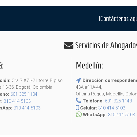
¡Contáctenos aqu
Servicios de Abogado
á:
Medellín:
ción:
Cra 7 #71-21 torre B piso
Dirección corresponden
na 13-36, Bogotá, Colombia
43A #11A-44,
Oficina Regus, Medellín, Colo
fono:
601 325 1184
Teléfono:
601 325 1148
r:
310 414 5103
Celular:
310 414 5103
sApp:
310 414 5103
WhatsApp:
310 414 5103