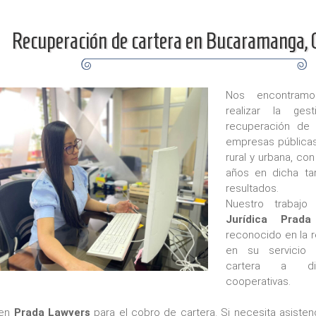
Recuperación de cartera en Bucaramanga, 
Nos encontramo
realizar la ges
recuperación de
empresas públicas 
rural y urbana, co
años en dicha ta
resultados.
Nuestro trabaj
Jurídica Prada
reconocido en la r
en su servicio
cartera a dif
cooperativas.
 en
Prada Lawyers
para el cobro de cartera. Si necesita asisten