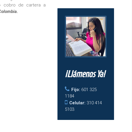
o cobro de cartera a
Colombia.
¡Llámenos Ya!
Fijo:
601 325
1184
Celular:
310 414
5103