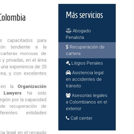
Más servicios
Colombia
Abogado
Penalista
s capacitados para
tión tendiente a la
Recuperación de
 carteras morosas de
cartera
y privadas, en el área
Litigios Penales
n una experiencia de 25
Asistencia legal
rea, y con excelentes
en accidentes de
tránsito
o en la
Organización
 Lawyers
ha sido
Asesorías legales
egión por la capacidad
a Colombianos en el
 de recuperación de
exterior
erentes entidades
Call center
cia legal en el recaudo