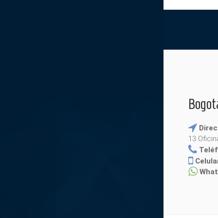
Bogot
Direc
13 Ofici
Telé
Celula
What